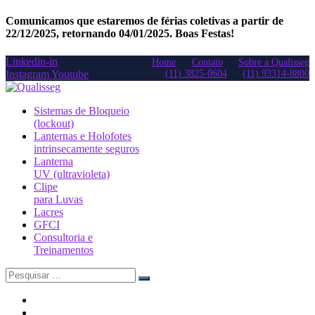
Comunicamos que estaremos de férias coletivas a partir de
22/12/2025, retornando 04/01/2025. Boas Festas!
Linkedin-in
Home
Contato
Sobre a Qualisseg
Instagram
Youtube
(11) 3825-0604
(11) 93314-8800
Sistemas de Bloqueio
(lockout)
Lanternas e Holofotes
intrinsecamente seguros
Lanterna
UV (ultravioleta)
Clipe
para Luvas
Lacres
GFCI
Consultoria e
Treinamentos
Search
for: