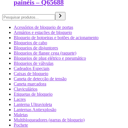
painéis – Q65688
Pesquisa
Acessórios de bloqueio de portas
Armários e estações de bloqueio
Bloqueio de botoeiras e botões de acionamento
Bloqueios de cabo
Bloqueios de disjuntores
Bloqueios de flange cega (raquete)
Bloqueios de plug elétrico e pneumático
Bloqueios de válvulas
Cadeados Especiais
Caixas de bloqueio
Caneta de detecção de tensão
Caneta marcadora
Claviculários
Etiquetas de bloqueio
Lacres
Lanterna Ultravioleta
Lanternas Antiexplosão
Maletas
Multibloqueadores (garras de bloqueio)
Pochete