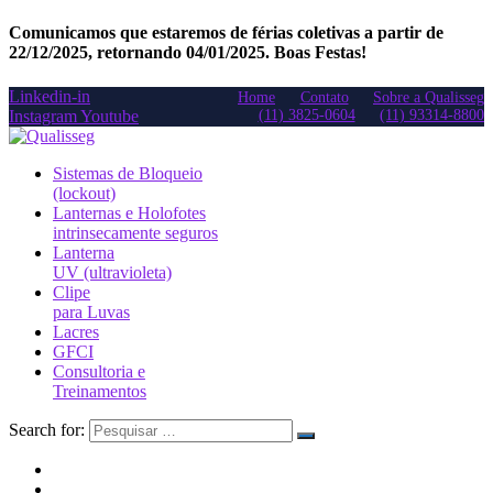
Comunicamos que estaremos de férias coletivas a partir de
22/12/2025, retornando 04/01/2025. Boas Festas!
Linkedin-in
Home
Contato
Sobre a Qualisseg
Instagram
Youtube
(11) 3825-0604
(11) 93314-8800
Sistemas de Bloqueio
(lockout)
Lanternas e Holofotes
intrinsecamente seguros
Lanterna
UV (ultravioleta)
Clipe
para Luvas
Lacres
GFCI
Consultoria e
Treinamentos
Search for: