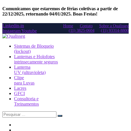
Comunicamos que estaremos de férias coletivas a partir de
22/12/2025, retornando 04/01/2025. Boas Festas!
Linkedin-in
Home
Contato
Sobre a Qualisseg
Instagram
Youtube
(11) 3825-0604
(11) 93314-8800
Sistemas de Bloqueio
(lockout)
Lanternas e Holofotes
intrinsecamente seguros
Lanterna
UV (ultravioleta)
Clipe
para Luvas
Lacres
GFCI
Consultoria e
Treinamentos
Search
for: