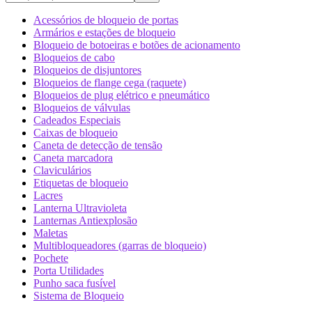
Acessórios de bloqueio de portas
Armários e estações de bloqueio
Bloqueio de botoeiras e botões de acionamento
Bloqueios de cabo
Bloqueios de disjuntores
Bloqueios de flange cega (raquete)
Bloqueios de plug elétrico e pneumático
Bloqueios de válvulas
Cadeados Especiais
Caixas de bloqueio
Caneta de detecção de tensão
Caneta marcadora
Claviculários
Etiquetas de bloqueio
Lacres
Lanterna Ultravioleta
Lanternas Antiexplosão
Maletas
Multibloqueadores (garras de bloqueio)
Pochete
Porta Utilidades
Punho saca fusível
Sistema de Bloqueio