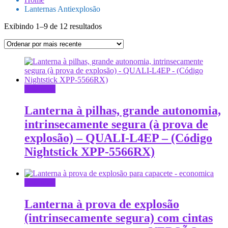
Lanternas Antiexplosão
Classificado
Exibindo 1–9 de 12 resultados
por
mais
recente
Leia mais
Lanterna à pilhas, grande autonomia,
intrinsecamente segura (à prova de
explosão) – QUALI-L4EP – (Código
Nightstick XPP-5566RX)
Leia mais
Lanterna à prova de explosão
(intrinsecamente segura) com cintas