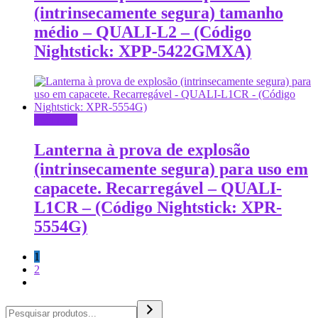
(intrinsecamente segura) tamanho
médio – QUALI-L2 – (Código
Nightstick: XPP-5422GMXA)
Leia mais
Lanterna à prova de explosão
(intrinsecamente segura) para uso em
capacete. Recarregável – QUALI-
L1CR – (Código Nightstick: XPR-
5554G)
1
2
Pesquisa