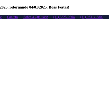
/2025, retornando 04/01/2025. Boas Festas!
e
Contato
Sobre a Qualisseg
(11) 3825-0604
(11) 93314-8800