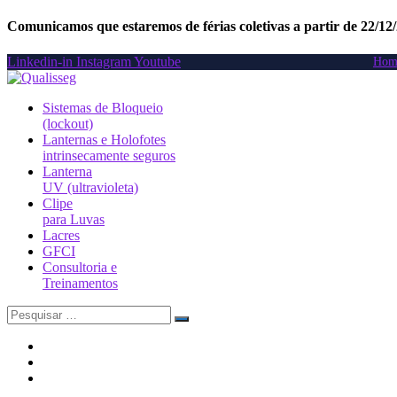
Comunicamos que estaremos de férias coletivas a partir de 22/12
Linkedin-in
Instagram
Youtube
Hom
Sistemas de Bloqueio
(lockout)
Lanternas e Holofotes
intrinsecamente seguros
Lanterna
UV (ultravioleta)
Clipe
para Luvas
Lacres
GFCI
Consultoria e
Treinamentos
Search
for: