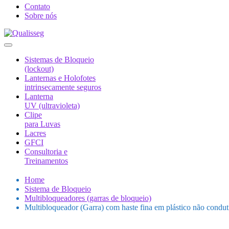
Contato
Sobre nós
Sistemas de Bloqueio
(lockout)
Lanternas e Holofotes
intrinsecamente seguros
Lanterna
UV (ultravioleta)
Clipe
para Luvas
Lacres
GFCI
Consultoria e
Treinamentos
Home
Sistema de Bloqueio
Multibloqueadores (garras de bloqueio)
Multibloqueador (Garra) com haste fina em plástico não condu