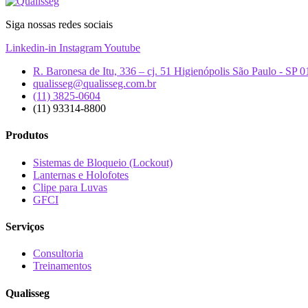
Siga nossas redes sociais
Linkedin-in
Instagram
Youtube
R. Baronesa de Itu, 336 – cj. 51 Higienópolis São Paulo - SP 
qualisseg@qualisseg.com.br
(11) 3825-0604
(11) 93314-8800
Produtos
Sistemas de Bloqueio (Lockout)
Lanternas e Holofotes
Clipe para Luvas
GFCI
Serviços
Consultoria
Treinamentos
Qualisseg