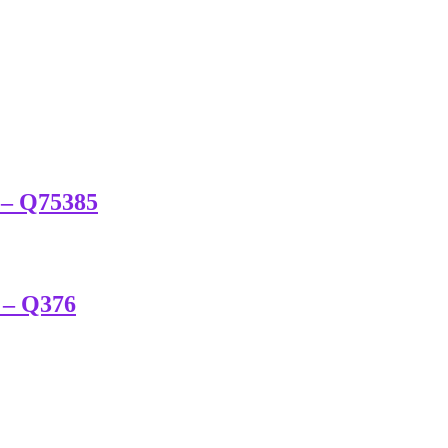
o – Q75385
 – Q376