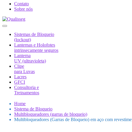
Contato
Sobre nós
Sistemas de Bloqueio
(lockout)
Lanternas e Holofotes
intrinsecamente seguros
Lanterna
UV (ultravioleta)
Clipe
para Luvas
Lacres
GFCI
Consultoria e
Treinamentos
Home
Sistema de Bloqueio
Multibloqueadores (garras de bloqueio)
Multibloqueadores (Garras de Bloqueio) em aço com revestime