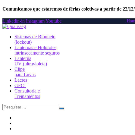
Comunicamos que estaremos de férias coletivas a partir de 22/12
Linkedin-in
Instagram
Youtube
Hom
Sistemas de Bloqueio
(lockout)
Lanternas e Holofotes
intrinsecamente seguros
Lanterna
UV (ultravioleta)
Clipe
para Luvas
Lacres
GFCI
Consultoria e
Treinamentos
Search
for: