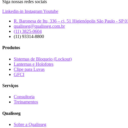
Siga nossas redes sociais
Linkedin-in
Instagram
Youtube
R. Baronesa de Itu, 336 – cj. 51 Higienópolis São Paulo - SP 
qualisseg@qualisseg.com.br
(11) 3825-0604
(11) 93314-8800
Produtos
Sistemas de Bloqueio (Lockout)
Lanternas e Holofotes
Clipe para Luvas
GFCI
Serviços
Consultoria
Treinamentos
Qualisseg
Sobre a Qualisseg