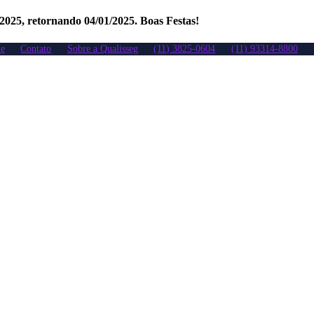
/2025, retornando 04/01/2025. Boas Festas!
e
Contato
Sobre a Qualisseg
(11) 3825-0604
(11) 93314-8800