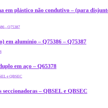
a em plástico não condutivo – (para disjun
io) em alumínio – Q75386 – Q75387
 duplo em aço – Q65378
ves seccionadoras – QBSEL e QBSEC