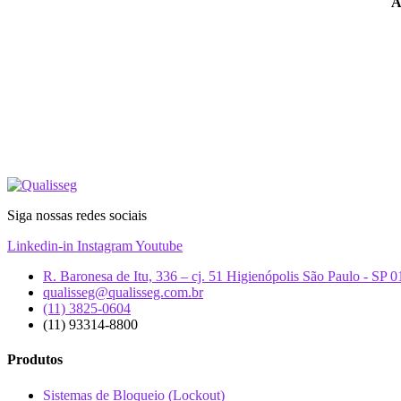
A
Siga nossas redes sociais
Linkedin-in
Instagram
Youtube
R. Baronesa de Itu, 336 – cj. 51 Higienópolis São Paulo - SP 
qualisseg@qualisseg.com.br
(11) 3825-0604
(11) 93314-8800
Produtos
Sistemas de Bloqueio (Lockout)