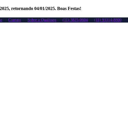
/2025, retornando 04/01/2025. Boas Festas!
e
Contato
Sobre a Qualisseg
(11) 3825-0604
(11) 93314-8800