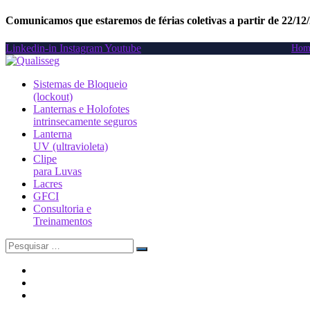
Comunicamos que estaremos de férias coletivas a partir de 22/12
Linkedin-in
Instagram
Youtube
Hom
Sistemas de Bloqueio
(lockout)
Lanternas e Holofotes
intrinsecamente seguros
Lanterna
UV (ultravioleta)
Clipe
para Luvas
Lacres
GFCI
Consultoria e
Treinamentos
Search
for: