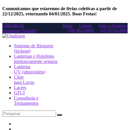
Comunicamos que estaremos de férias coletivas a partir de
22/12/2025, retornando 04/01/2025. Boas Festas!
Linkedin-in
Home
Contato
Sobre a Qualisseg
Instagram
Youtube
(11) 3825-0604
(11) 93314-8800
Sistemas de Bloqueio
(lockout)
Lanternas e Holofotes
intrinsecamente seguros
Lanterna
UV (ultravioleta)
Clipe
para Luvas
Lacres
GFCI
Consultoria e
Treinamentos
Search
for: