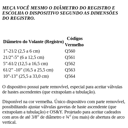
MEÇA VOCÊ MESMO O DIÂMETRO DO REGISTRO E
ESCOLHA O DISPOSITIVO SEGUNDO AS DIMENSÕES
DO REGISTRO.
Códigos
Diâmetro do Volante (Registro)
Vermelho
1”-21/2 (2,5 a 6 cm)
Q560
21/2”-5” (6 a 12,5 cm)
Q561
5”-61/2 (12,5 a 16,5 cm)
Q562
61/2” -10” (16,5 a 25,5 cm)
Q563
10”-13” (25,5 a 33,0 cm)
Q564
O dispositivo possui parte removível, especial para aceitar válvulas
de hastes ascendentes (que extrapolam a tubulação).
Disponível na cor vermelha. Único dispositivo com parte removível,
possibilitando ajustar válvulas gavetas de haste ascendente (que
extrapolam a tubulação) e OS&Y. Projetado para aceitar cadeados
com aros de até 3/8” de diâmetro e ¾” (ou mais) de abertura de arco
vertical.