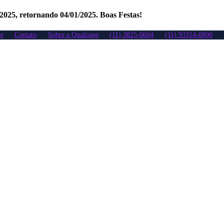
/2025, retornando 04/01/2025. Boas Festas!
e
Contato
Sobre a Qualisseg
(11) 3825-0604
(11) 93314-8800