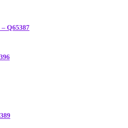
a – Q65387
5396
5389