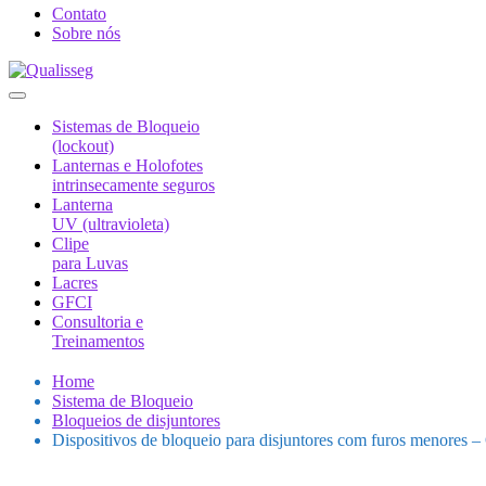
Contato
Sobre nós
Sistemas de Bloqueio
(lockout)
Lanternas e Holofotes
intrinsecamente seguros
Lanterna
UV (ultravioleta)
Clipe
para Luvas
Lacres
GFCI
Consultoria e
Treinamentos
Home
Sistema de Bloqueio
Bloqueios de disjuntores
Dispositivos de bloqueio para disjuntores com furos menores 