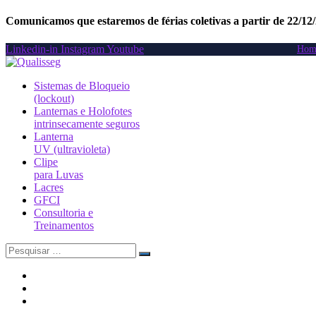
Comunicamos que estaremos de férias coletivas a partir de 22/12
Linkedin-in
Instagram
Youtube
Hom
Sistemas de Bloqueio
(lockout)
Lanternas e Holofotes
intrinsecamente seguros
Lanterna
UV (ultravioleta)
Clipe
para Luvas
Lacres
GFCI
Consultoria e
Treinamentos
Search
for: