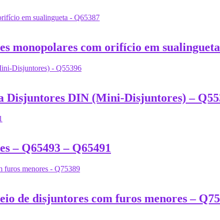
ores monopolares com orifício em sualinguet
ra Disjuntores DIN (Mini-Disjuntores) – Q5
ores – Q65493 – Q65491
ueio de disjuntores com furos menores – Q7