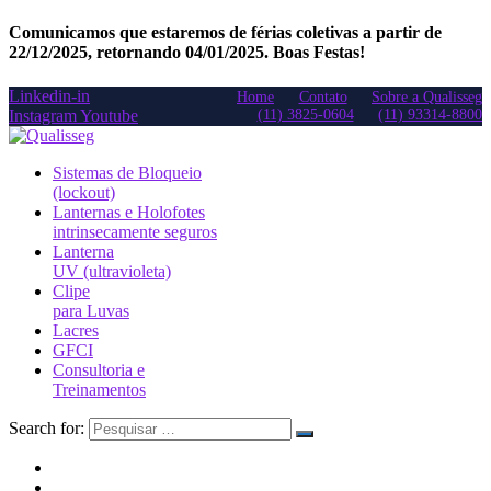
Comunicamos que estaremos de férias coletivas a partir de
22/12/2025, retornando 04/01/2025. Boas Festas!
Linkedin-in
Home
Contato
Sobre a Qualisseg
Instagram
Youtube
(11) 3825-0604
(11) 93314-8800
Sistemas de Bloqueio
(lockout)
Lanternas e Holofotes
intrinsecamente seguros
Lanterna
UV (ultravioleta)
Clipe
para Luvas
Lacres
GFCI
Consultoria e
Treinamentos
Search for: