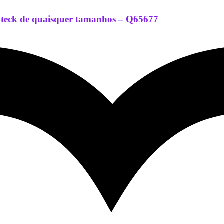
o Steck de quaisquer tamanhos – Q65677