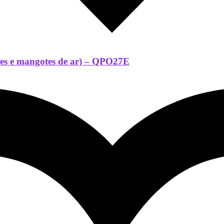
ores e mangotes de ar) – QPO27E