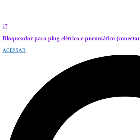
17
Bloqueador para plug elétrico e pneumático (conect
ACESSAR