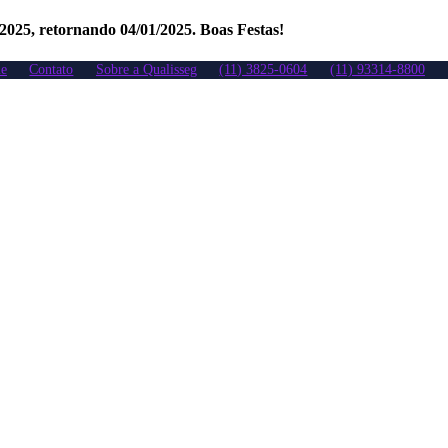
/2025, retornando 04/01/2025. Boas Festas!
e
Contato
Sobre a Qualisseg
(11) 3825-0604
(11) 93314-8800