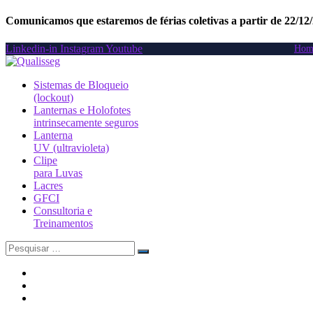
Comunicamos que estaremos de férias coletivas a partir de 22/12
Linkedin-in
Instagram
Youtube
Hom
Sistemas de Bloqueio
(lockout)
Lanternas e Holofotes
intrinsecamente seguros
Lanterna
UV (ultravioleta)
Clipe
para Luvas
Lacres
GFCI
Consultoria e
Treinamentos
Search
for: